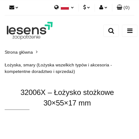
(
0
)
Polski
PLN
Zaloguj się
English
Zarejestruj się
EUR
Dodaj zgłoszenie
CZK
Strona główna
Łożyska, smary (Łożyska wszelkich typów i akcesoria -
kompetentne doradztwo i sprzedaż)
32006X – Łożysko stożkowe
30×55×17 mm