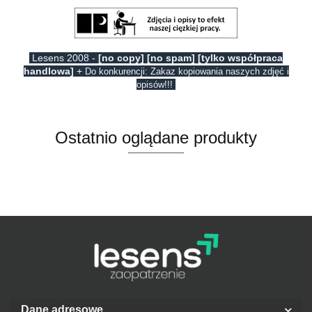
Lesens 2008 -
[no copy] [no spam] [tylko współpraca
handlowa]
+
Do konkurencji: Zakaz kopiowania naszych zdjęć i
opisów!!!
Ostatnio oglądane produkty
Dane adresowe