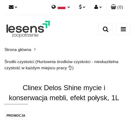
(
0
)
Polski
PLN
Zaloguj się
English
Zarejestruj się
EUR
Dodaj zgłoszenie
CZK
Strona główna
Środki czystości (Hurtownia środków czystości - nieskazitelna
czystość w każdym miejscu pracy 👌)
Clinex Delos Shine mycie i
konserwacja mebli, efekt połysk, 1L
PROMOCJA