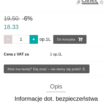
19.50
-6%
18.33
op.1L
Do koszyka
Cena z VAT za
1 op.1L
Ktoś ma taniej? Daj znać – nie damy się pobić! 💪
Opis
Informacje dot. bezpieczeństwa