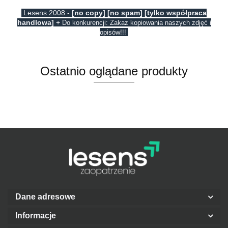
Lesens 2008 -
[no copy] [no spam] [tylko współpraca
handlowa]
+
Do konkurencji: Zakaz kopiowania naszych zdjęć i
opisów!!!
Ostatnio oglądane produkty
Dane adresowe
Informacje