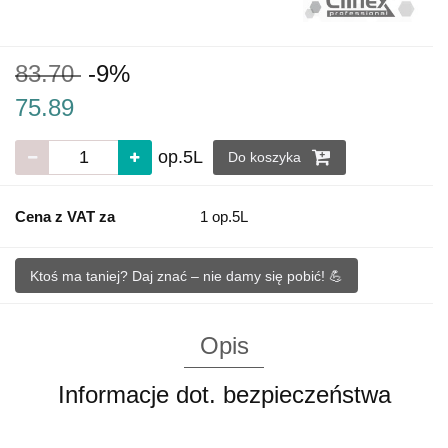
83.70
-9%
75.89
op.5L
Do koszyka
Cena z VAT za
1 op.5L
Ktoś ma taniej? Daj znać – nie damy się pobić! 💪
Opis
Informacje dot. bezpieczeństwa