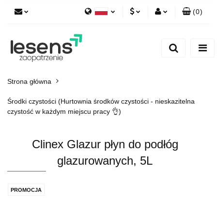
(
0
)
Polski
PLN
Zaloguj się
English
Zarejestruj się
EUR
Dodaj zgłoszenie
CZK
Strona główna
Środki czystości (Hurtownia środków czystości - nieskazitelna
czystość w każdym miejscu pracy 👌)
Clinex Glazur płyn do podłóg
glazurowanych, 5L
PROMOCJA