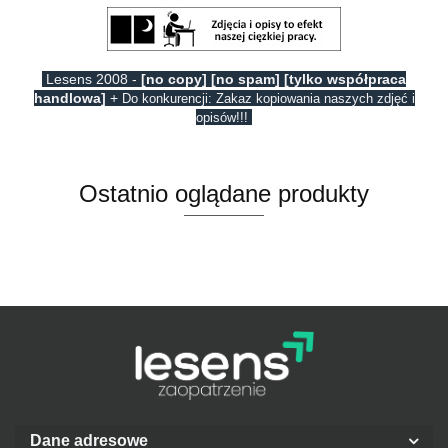
Lesens 2008 -
[no copy] [no spam] [tylko współpraca
handlowa]
+
Do konkurencji: Zakaz kopiowania naszych zdjęć i
opisów!!!
Ostatnio oglądane produkty
Dane adresowe