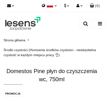
(
0
)
Polski
PLN
Zaloguj się
English
Zarejestruj się
EUR
Dodaj zgłoszenie
CZK
Strona główna
Środki czystości (Hurtownia środków czystości - nieskazitelna
czystość w każdym miejscu pracy 👌)
Domestos Pine płyn do czyszczenia
wc, 750ml
PROMOCJA