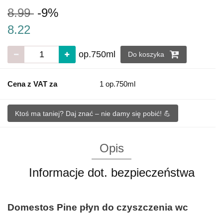
8.99
-9%
8.22
op.750ml
Do koszyka
Cena z VAT za
1 op.750ml
Ktoś ma taniej? Daj znać – nie damy się pobić! 💪
Opis
Informacje dot. bezpieczeństwa
Domestos Pine płyn do czyszczenia wc