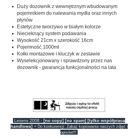
Duży dozownik z wewnętrznym wbudowanym
pojemnikiem do nalewania mydła oraz innych
płynów
Estetyczne tworzywo w białym kolorze
Niecieknący system podawania
Wysokość 21cm x szerokość 16cm
Pojemność 1000ml
Kołki montażowe i kluczyk w zestawie
Wyselekcjonowany i sprawdzony przez nas
dozownik - gwarancja funkcjonalności na lata
Lesens 2008 -
[no copy] [no spam] [tylko współpraca
handlowa]
+
Do konkurencji: Zakaz kopiowania naszych zdjęć i
opisów!!!