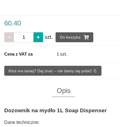
60.40
szt.
Do koszyka
Cena z VAT za
1 szt.
Ktoś ma taniej? Daj znać – nie damy się pobić! 💪
Opis
Dozownik na mydło 1L Soap Dispenser
Dane techniczne: