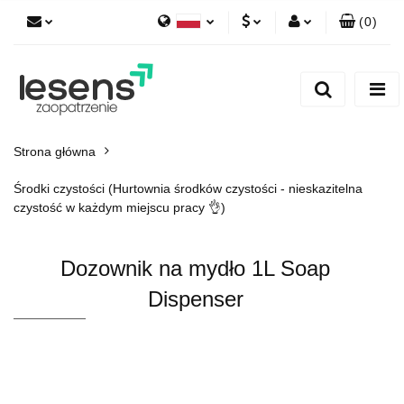
(
0
)
Polski
PLN
Zaloguj się
English
Zarejestruj się
EUR
Dodaj zgłoszenie
CZK
Strona główna
Środki czystości (Hurtownia środków czystości - nieskazitelna
czystość w każdym miejscu pracy 👌)
Dozownik na mydło 1L Soap
Dispenser