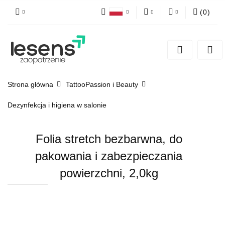
(
0
)
Polski
PLN
Zaloguj się
English
Zarejestruj się
EUR
Dodaj zgłoszenie
CZK
Strona główna
TattooPassion i Beauty
Dezynfekcja i higiena w salonie
Folia stretch bezbarwna, do
pakowania i zabezpieczania
powierzchni, 2,0kg