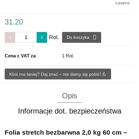
Lesens
31.20
Rol.
Do koszyka
Cena z VAT za
1 Rol.
Ktoś ma taniej? Daj znać – nie damy się pobić! 💪
Opis
Informacje dot. bezpieczeństwa
Folia stretch bezbarwna 2,0 kg 60 cm –