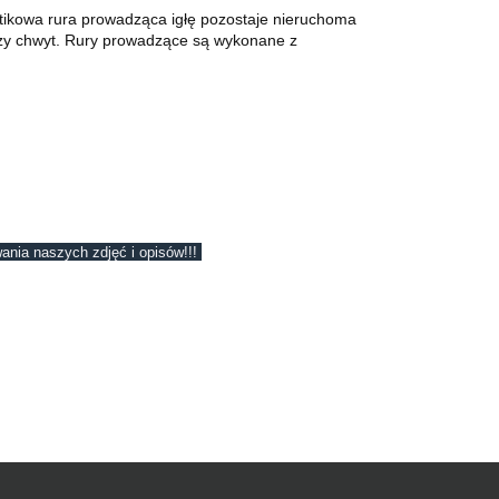
stikowa rura prowadząca igłę pozostaje nieruchoma
jszy chwyt. Rury prowadzące są wykonane z
ania naszych zdjęć i opisów!!!