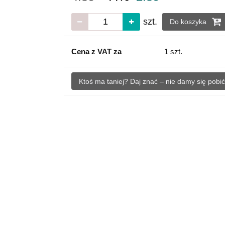
szt.
Do koszyka
Cena z VAT za
1 szt.
Ktoś ma taniej? Daj znać – nie damy się pobić