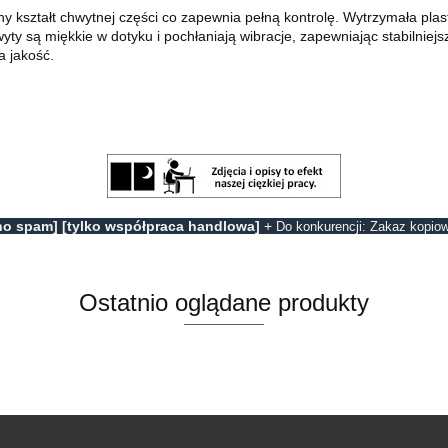
 kształt chwytnej części co zapewnia pełną kontrolę. Wytrzymała pla
yty są miękkie w dotyku i pochłaniają wibracje, zapewniając stabilnie
a jakość.
no spam] [tylko współpraca handlowa]
+
Do konkurencji: Zakaz kopiow
Ostatnio oglądane produkty