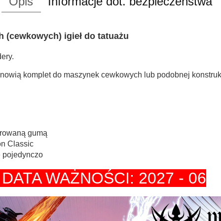
Opis
Informacje dot. bezpieczeństwa
ch (cewkowych) igieł do tatuażu
dery.
anowią komplet do maszynek cewkowych lub podobnej konstrukc
turowaną gumą
on Classic
e pojedynczo
,
DATA WAŻNOŚCI: 2027 - 06