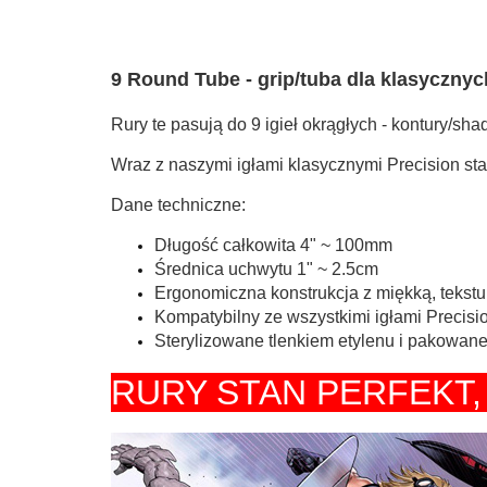
9 Round Tube - g
rip/tuba dla klasyczny
Rury te pasują do 9 igieł okrągłych - kontury/sha
Wraz z naszymi igłami klasycznymi Precision st
Dane techniczne:
Długość całkowita 4" ~ 100mm
Średnica uchwytu 1" ~ 2.5cm
Ergonomiczna konstrukcja z miękką, teks
Kompatybilny ze wszystkimi igłami Precisi
Sterylizowane tlenkiem etylenu i pakowan
RURY STAN PERFEKT