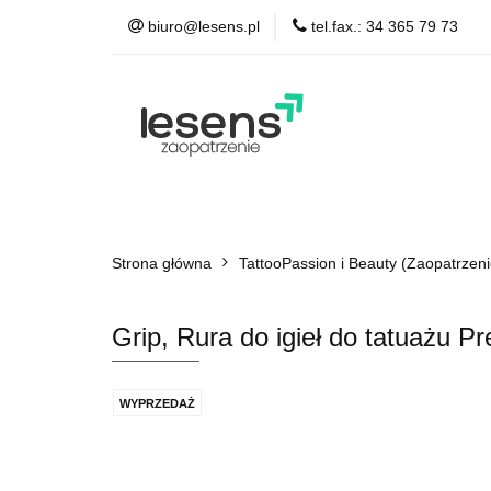
biuro@lesens.pl
tel.fax.: 34 365 79 73
TattooPassion & Be
Auto Detailing
A
TattooPassion & Beauty
Medical & Spa
Strona główna
Łożyska, smary
TattooPassion i Beauty (Zaopatrzeni
Grip, Rura do igieł do tatuażu
WYPRZEDAŻ