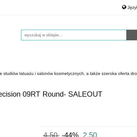
Jęz
auty
Medical & Spa
Środki czystości
Materiały
Po
rt.Agd
Art.Bhp
Opakowania
Łożyska, smary
Eng
Środki czystości
Materiały Biurowe
Auto Detailing
e studiów tatuażu i salonów kosmetycznych, a także szeroka oferta dro
 Precision 09RT Round- SALEOUT
4.50
-44%
2.50