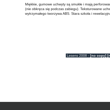
Miękkie, gumowe uchwyty są smukłe i mają perforowany
(nie obkręca się podczas zabiegu). Teksturowane uchw
wytrzymałego tworzywa ABS. Stara szkoła i rewelacyjn
Lesens 2008 -
[no copy] [