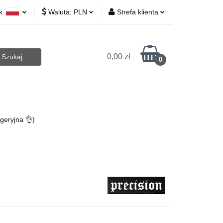
yk
Waluta:
PLN
Strefa klienta
 Biurowe
lski
PLN
Zaloguj się
lish
EUR
Zarejestruj się
0,00 zł
0
CZK
Dodaj zgłoszenie
Art.Agd
Art.Bhp
Opakowania
geryjna 👌)