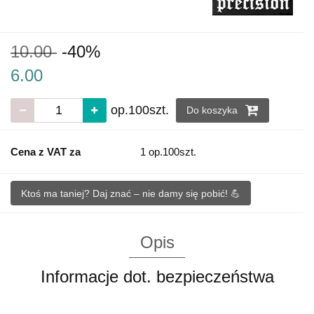
10.00
-40%
6.00
op.100szt.
Do koszyka
Cena z VAT za
1 op.100szt.
Ktoś ma taniej? Daj znać – nie damy się pobić! 💪
Opis
Informacje dot. bezpieczeństwa