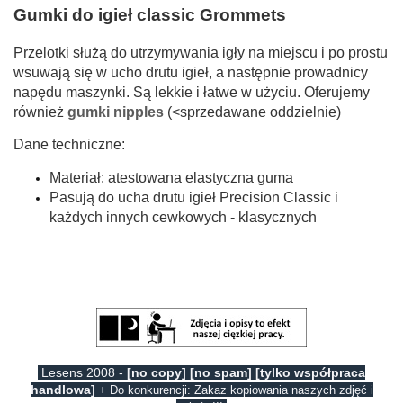
Gumki do igieł classic Grommets
Przelotki służą do utrzymywania igły na miejscu i po prostu
wsuwają się w ucho drutu igieł, a następnie prowadnicy
napędu maszynki.
Są lekkie i łatwe w użyciu. Oferujemy
również
gumki nipples
(<sprzedawane oddzielnie)
Dane techniczne:
Materiał: atestowana elastyczna guma
Pasują do ucha drutu igieł Precision Classic i
każdych innych cewkowych - klasycznych
Lesens 2008 -
[no copy] [no spam] [tylko współpraca
handlowa]
+
Do konkurencji: Zakaz kopiowania naszych zdjęć i