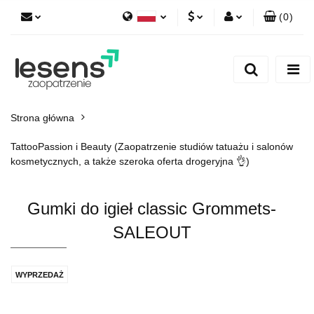
(
0
)
Polski
PLN
Zaloguj się
English
Zarejestruj się
EUR
Dodaj zgłoszenie
CZK
Strona główna
TattooPassion i Beauty (Zaopatrzenie studiów tatuażu i salonów
kosmetycznych, a także szeroka oferta drogeryjna 👌)
Gumki do igieł classic Grommets-
SALEOUT
WYPRZEDAŻ