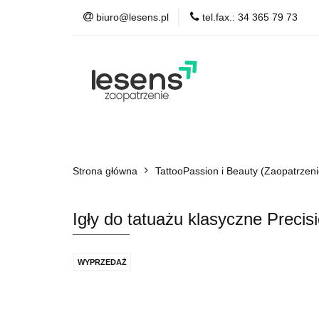
biuro@lesens.pl
tel.fax.: 34 365 79 73
TattooPassion & Be
Auto Detailing
A
TattooPassion & Beauty
Medical & Spa
Strona główna
Łożyska, smary
TattooPassion i Beauty (Zaopatrzeni
Igły do tatuażu klasyczne Prec
WYPRZEDAŻ