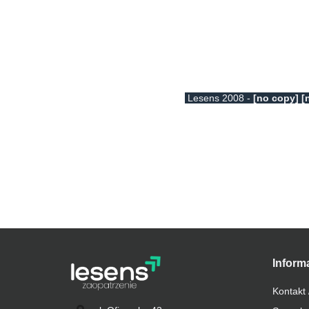
Lesens 2008 -
[no copy] [
Inform
Kontakt 