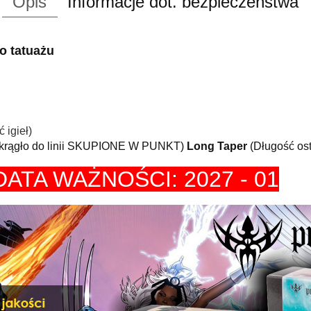
Opis
Informacje dot. bezpieczeństwa
do tatuażu
 igieł)
 okrągło do linii SKUPIONE W PUNKT)
Long Taper
(Długość os
DATA WAŻNOŚCI: 2027 - 01