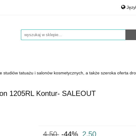
Jęz
auty
Medical & Spa
Środki czystości
Materiały
Po
rt.Agd
Art.Bhp
Opakowania
Łożyska, smary
Eng
Środki czystości
Materiały Biurowe
Auto Detailing
e studiów tatuażu i salonów kosmetycznych, a także szeroka oferta dro
ision 1205RL Kontur- SALEOUT
4.50
-44%
2.50