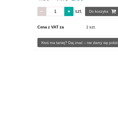
szt.
Do koszyka
Cena z VAT za
1 szt.
Ktoś ma taniej? Daj znać – nie damy się pobić