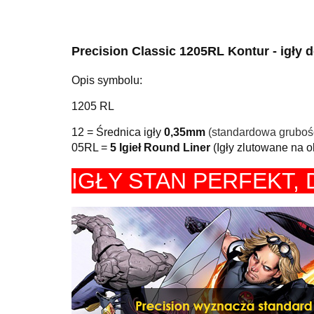
Precision Classic 1205RL Kontur - igły 
Opis symbolu:
1205 RL
12 = Średnica igły
0,35mm
(standardowa grubość
05RL =
5 Igieł Round Liner
(Igły zlutowane na
IGŁY STAN PERFEKT,