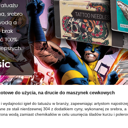
ne, gotowe do użycia, na drucie do maszynek cewkowych
i wydajności igieł do tatuażu w branży, zapewniając artystom najostrze
nane ze stali nierdzewnej 304 z dodatkiem cyny, wykonanej ze srebra, a 
zczona wodą zamiast chemikaliów w celu usunięcia śladów kurzu i polero