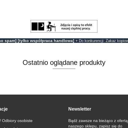
no spam] [tylko współpraca handlowa]
+
Do konkurencji: Zakaz kopiow
Ostatnio oglądane produkty
acje
Newsletter
/ Odbiory osobiste
Bądź zawsze na bieżąco z ofertą
naszego sklepu, zapisz się do