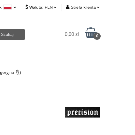
yk
Waluta:
PLN
Strefa klienta
 Biurowe
lski
PLN
Zaloguj się
lish
EUR
Zarejestruj się
0,00 zł
0
CZK
Dodaj zgłoszenie
Art.Agd
Art.Bhp
Opakowania
geryjna 👌)