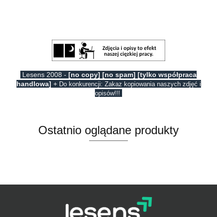
Lesens 2008 -
[no copy] [no spam] [tylko współpraca
handlowa]
+
Do konkurencji: Zakaz kopiowania naszych zdjęć i
opisów!!!
Ostatnio oglądane produkty