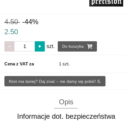
4.50
-44%
2.50
szt.
Do koszyka
Cena z VAT za
1 szt.
Ktoś ma taniej? Daj znać – nie damy się pobić! 💪
Opis
Informacje dot. bezpieczeństwa