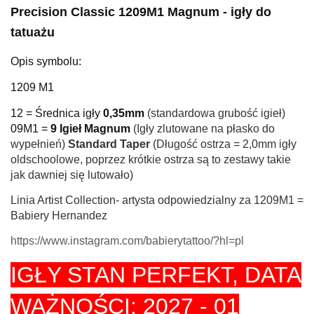
Precision Classic 1209M1 Magnum - igły do
tatuażu
Opis symbolu:
1209 M1
12 = Średnica igły
0,35mm
(standardowa grubość igieł)
09M1 =
9 Igieł Magnum
(Igły zlutowane na płasko do
wypełnień)
Standard Taper
(Długość ostrza = 2,0mm igły
oldschoolowe, poprzez krótkie ostrza są to zestawy takie
jak dawniej się lutowało)
Linia Artist Collection- artysta odpowiedzialny za 1209M1 =
Babiery Hernandez
https://www.instagram.com/babierytattoo/?hl=pl
IGŁY STAN PERFEKT,
DATA
WAŻNOŚCI: 2027 - 01