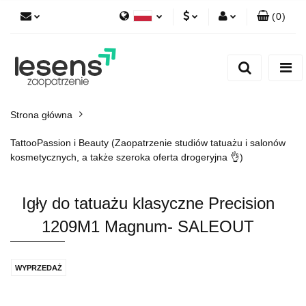
(
0
)
Polski
PLN
Zaloguj się
English
Zarejestruj się
EUR
Dodaj zgłoszenie
CZK
Strona główna
TattooPassion i Beauty (Zaopatrzenie studiów tatuażu i salonów
kosmetycznych, a także szeroka oferta drogeryjna 👌)
Igły do tatuażu klasyczne Precision
1209M1 Magnum- SALEOUT
WYPRZEDAŻ