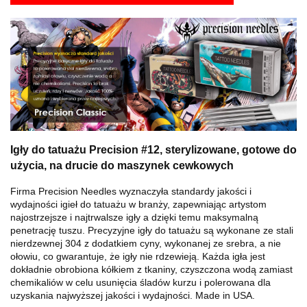
Igły do ​​tatuażu Precision #12, sterylizowane, gotowe do
użycia, na drucie do maszynek cewkowych
Firma Precision Needles wyznaczyła standardy jakości i
wydajności igieł do tatuażu w branży, zapewniając artystom
najostrzejsze i najtrwalsze igły a dzięki temu maksymalną
penetrację tuszu. Precyzyjne igły do ​​tatuażu są wykonane ze stali
nierdzewnej 304 z dodatkiem cyny, wykonanej ze srebra, a nie
ołowiu, co gwarantuje, że igły nie rdzewieją. Każda igła jest
dokładnie obrobiona kółkiem z tkaniny, czyszczona wodą zamiast
chemikaliów w celu usunięcia śladów kurzu i polerowana dla
uzyskania najwyższej jakości i wydajności. Made in USA.