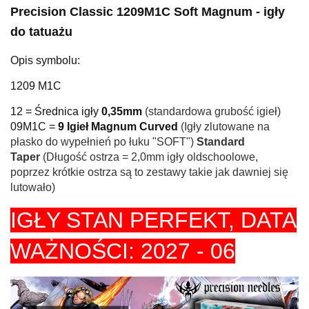
Precision Classic 1209M1C Soft Magnum - igły
do tatuażu
Opis symbolu:
1209 M1C
12 = Średnica igły
0,35mm
(standardowa grubość igieł)
09M1C =
9 Igieł Magnum Curved
(Igły zlutowane na
płasko do wypełnień po łuku "SOFT")
Standard
Taper
(Długość ostrza = 2,0mm igły oldschoolowe,
poprzez krótkie ostrza są to zestawy takie jak dawniej się
lutowało)
IGŁY STAN PERFEKT,
DATA
WAŻNOŚCI: 2027 - 06