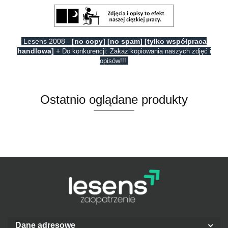
Lesens 2008 -
[no copy] [no spam] [tylko współpraca
handlowa]
+
Do konkurencji: Zakaz kopiowania naszych zdjęć i
opisów!!!
Ostatnio oglądane produkty
Dane adresowe