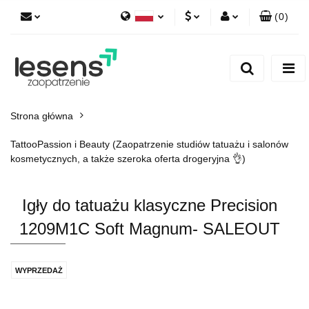
(
0
)
Polski
PLN
Zaloguj się
English
Zarejestruj się
EUR
Dodaj zgłoszenie
CZK
Strona główna
TattooPassion i Beauty (Zaopatrzenie studiów tatuażu i salonów
kosmetycznych, a także szeroka oferta drogeryjna 👌)
Igły do tatuażu klasyczne Precision
1209M1C Soft Magnum- SALEOUT
WYPRZEDAŻ