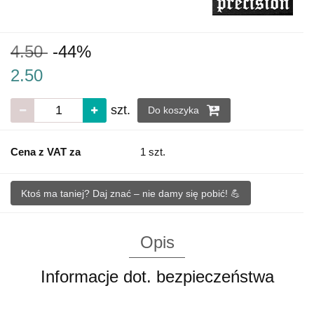
4.50
-44%
2.50
szt.
Do koszyka
Cena z VAT za
1 szt.
Ktoś ma taniej? Daj znać – nie damy się pobić! 💪
Opis
Informacje dot. bezpieczeństwa