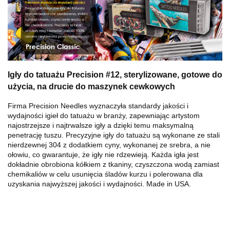
Igły do ​​tatuażu Precision #12, sterylizowane, gotowe do
użycia, na drucie do maszynek cewkowych
Firma Precision Needles wyznaczyła standardy jakości i
wydajności igieł do tatuażu w branży, zapewniając artystom
najostrzejsze i najtrwalsze igły a dzięki temu maksymalną
penetrację tuszu. Precyzyjne igły do ​​tatuażu są wykonane ze stali
nierdzewnej 304 z dodatkiem cyny, wykonanej ze srebra, a nie
ołowiu, co gwarantuje, że igły nie rdzewieją. Każda igła jest
dokładnie obrobiona kółkiem z tkaniny, czyszczona wodą zamiast
chemikaliów w celu usunięcia śladów kurzu i polerowana dla
uzyskania najwyższej jakości i wydajności. Made in USA.