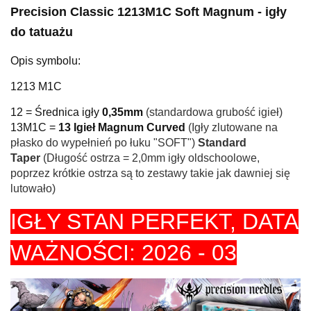
Precision Classic 1213M1C Soft Magnum - igły
do tatuażu
Opis symbolu:
1213 M1C
12 = Średnica igły
0,35mm
(standardowa grubość igieł)
13M1C =
13 Igieł Magnum Curved
(Igły zlutowane na
płasko do wypełnień po łuku "SOFT")
Standard
Taper
(Długość ostrza = 2,0mm igły oldschoolowe,
poprzez krótkie ostrza są to zestawy takie jak dawniej się
lutowało)
IGŁY STAN PERFEKT,
DATA
WAŻNOŚCI: 2026 - 03