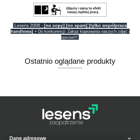
Lesens 2008 -
[no copy] [no spam] [tylko współpraca
handlowa]
+
Do konkurencji: Zakaz kopiowania naszych zdjęć i
opisów!!!
Ostatnio oglądane produkty
Dane adresowe