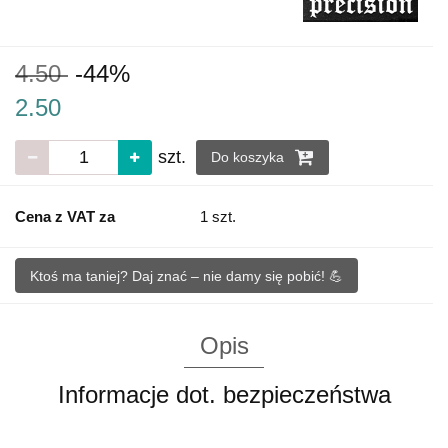
4.50
-44%
2.50
szt.
Do koszyka
Cena z VAT za
1 szt.
Ktoś ma taniej? Daj znać – nie damy się pobić! 💪
Opis
Informacje dot. bezpieczeństwa