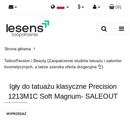
(
0
)
Polski
PLN
Zaloguj się
English
Zarejestruj się
EUR
Dodaj zgłoszenie
CZK
Strona główna
TattooPassion i Beauty (Zaopatrzenie studiów tatuażu i salonów
kosmetycznych, a także szeroka oferta drogeryjna 👌)
Igły do tatuażu klasyczne Precision
1213M1C Soft Magnum- SALEOUT
WYPRZEDAŻ