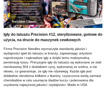
Igły do ​​tatuażu Precision #12, sterylizowane, gotowe do
użycia, na drucie do maszynek cewkowych
Firma Precision Needles wyznaczyła standardy jakości i
wydajności igieł do tatuażu w branży, zapewniając artystom
najostrzejsze i najtrwalsze igły a dzięki temu maksymalną
penetrację tuszu. Precyzyjne igły do ​​tatuażu są wykonane ze stali
nierdzewnej 304 z dodatkiem cyny, wykonanej ze srebra, a nie
ołowiu, co gwarantuje, że igły nie rdzewieją. Każda igła jest
dokładnie obrobiona kółkiem z tkaniny, czyszczona wodą zamiast
chemikaliów w celu usunięcia śladów kurzu i polerowana dla
uzyskania najwyższej jakości i wydajności. Made in USA.