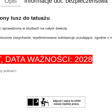
Opis
Informacje dot. bezpieczeństwa
lony tusz do tatuażu
i sprawdzona w studiach na całym świecie.
aniczone zasychanie, wyeliminowane substancje uczulające, zgodne z r
T,
DATA WAŻNOŚCI: 2028
aby pobrać>