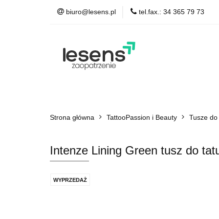
biuro@lesens.pl
tel.fax.: 34 365 79 73
TattooPassion & Be
Auto Detailing
A
TattooPassion & Beauty
Medical & Spa
Strona główna
Łożyska, smary
TattooPassion i Beauty
Tusze do
Intenze Lining Green tusz do t
WYPRZEDAŻ