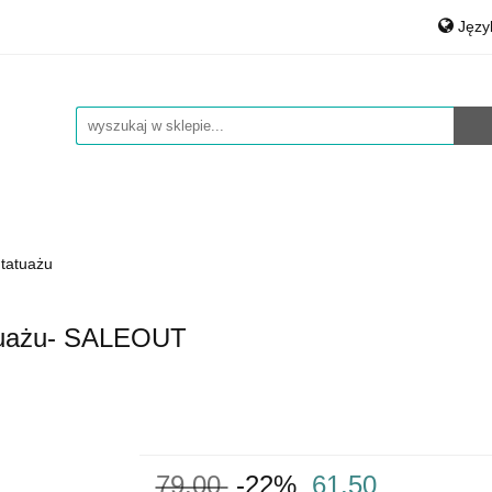
Jęz
auty
Medical & Spa
Środki czystości
Materiały
Po
rt.Agd
Art.Bhp
Opakowania
Łożyska, smary
Eng
Środki czystości
Materiały Biurowe
Auto Detailing
 tatuażu
atuażu- SALEOUT
79.00
-22%
61.50