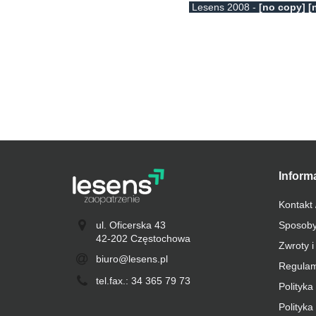
Lesens 2008 -
[no copy] [
Inform
Kontakt 
ul. Oficerska 43
Sposoby
42-202 Częstochowa
Zwroty i
biuro@lesens.pl
Regulam
tel.fax.: 34 365 79 73
Polityka
Polityka