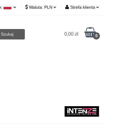
yk
Waluta:
PLN
Strefa klienta
 Biurowe
lski
PLN
Zaloguj się
lish
EUR
Zarejestruj się
0,00 zł
0
CZK
Dodaj zgłoszenie
Art.Agd
Art.Bhp
Opakowania