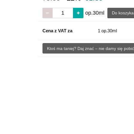
op.30ml
Do koszyk
Cena z VAT za
1 op.30ml
Ktoś ma taniej? Daj znać – nie damy się pobić