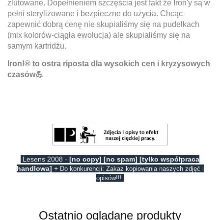
zlutowane. Dopełnieniem szczęścia jest fakt że Iron'y są w
pełni sterylizowane i bezpieczne do użycia. Chcąc
zapewnić dobrą cenę nie skupialiśmy się na pudełkach
(mix kolorów-ciągła ewolucja) ale skupialiśmy się na
samym kartridżu.
Iron!® to ostra riposta dla wysokich cen i kryzysowych
czasów💪
Lesens 2008 -
[no copy] [no spam] [tylko współpraca
handlowa]
+
Do konkurencji: Zakaz kopiowania naszych zdjęć i
opisów!!!
Ostatnio oglądane produkty