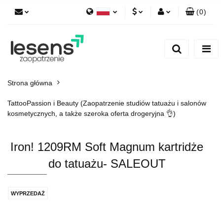
(
0
)
Polski
PLN
Zaloguj się
English
Zarejestruj się
EUR
Dodaj zgłoszenie
CZK
Strona główna
TattooPassion i Beauty (Zaopatrzenie studiów tatuażu i salonów
kosmetycznych, a także szeroka oferta drogeryjna 👌)
Iron! 1209RM Soft Magnum kartridże
do tatuażu- SALEOUT
WYPRZEDAŻ