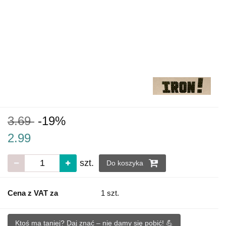
3.69
-19%
2.99
szt.
Do koszyka
Cena z VAT za
1 szt.
Ktoś ma taniej? Daj znać – nie damy się pobić! 💪