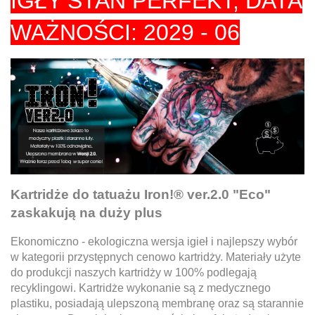
IGŁY STAN PERFEKT, DATA
WAŻNOŚCI: 2029 - 06
Kartridże do tatuażu Iron!® ver.2.0 "Eco"
zaskakują na duży plus
Ekonomiczno - ekologiczna wersja igieł i najlepszy wybór
w kategorii przystępnych cenowo kartridży. Materiały użyte
do produkcji naszych kartridży w 100% podlegają
recyklingowi. Kartridże wykonanie są z medycznego
plastiku, posiadają ulepszoną membranę oraz są starannie