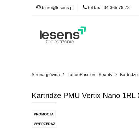
biuro@lesens.pl
tel.fax.: 34 365 79 73
TattooPassion & Be
Auto Detailing
A
TattooPassion & Beauty
Medical & Spa
Strona główna
Łożyska, smary
TattooPassion i Beauty
Kartridż
Kartridże PMU Vertix Nano 1R
PROMOCJA
WYPRZEDAŻ