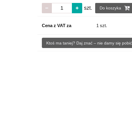
szt.
Do koszyka
Cena z VAT za
1 szt.
Ktoś ma taniej? Daj znać – nie damy się pobić