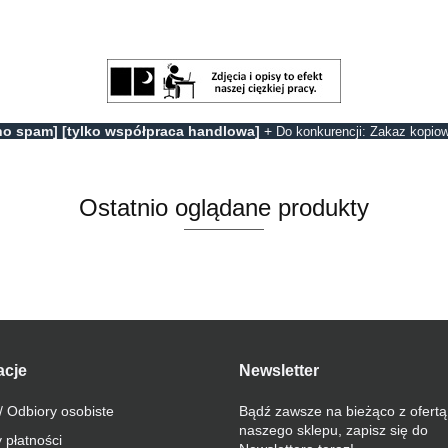
no spam] [tylko współpraca handlowa]
+
Do konkurencji: Zakaz kopiow
Ostatnio oglądane produkty
acje
Newsletter
/ Odbiory osobiste
Bądź zawsze na bieżąco z ofertą
naszego sklepu, zapisz się do
 płatności