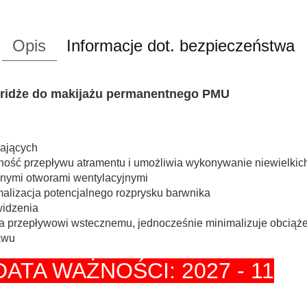
Opis
Informacje dot. bezpieczeństwa
rtridże do makijażu permanentnego PMU
gających
ść przepływu atramentu i umożliwia wykonywanie niewielkich r
ójnymi otworami wentylacyjnymi
malizacja potencjalnego rozprysku barwnika
widzenia
 przepływowi wstecznemu, jednocześnie minimalizuje obciąże
tawu
DATA WAŻNOŚCI: 2027 - 11