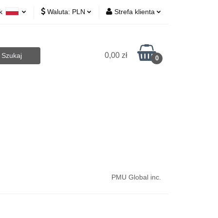
yk
Waluta:
PLN
Strefa klienta
 Biurowe
lski
PLN
Zaloguj się
lish
EUR
Zarejestruj się
0,00 zł
0
CZK
Dodaj zgłoszenie
Art.Agd
Art.Bhp
Opakowania
PMU Global inc.