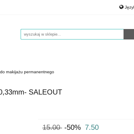
Jęz
auty
Medical & Spa
Środki czystości
Materiały
Po
rt.Agd
Art.Bhp
Opakowania
Łożyska, smary
Eng
Środki czystości
Materiały Biurowe
Auto Detailing
e do makijażu permanentnego
L 0,33mm- SALEOUT
15.00
-50%
7.50