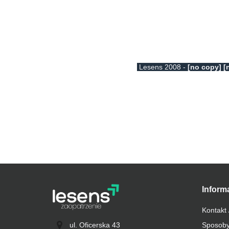
Lesens 2008 -
[no copy] [
Inform
Kontakt 
ul. Oficerska 43
Sposoby