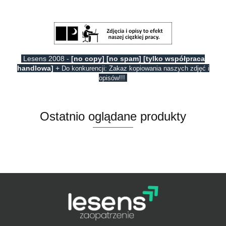
Lesens 2008 -
[no copy] [no spam] [tylko współpraca
handlowa]
+
Do konkurencji: Zakaz kopiowania naszych zdjęć i
opisów!!!
Ostatnio oglądane produkty