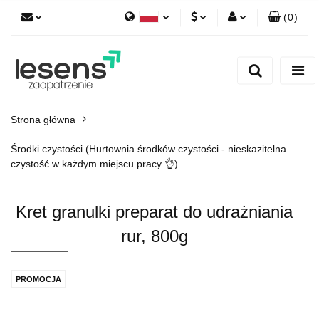
(
0
)
Polski
PLN
Zaloguj się
English
Zarejestruj się
EUR
Dodaj zgłoszenie
CZK
Strona główna
Środki czystości (Hurtownia środków czystości - nieskazitelna
czystość w każdym miejscu pracy 👌)
Kret granulki preparat do udrażniania
rur, 800g
PROMOCJA