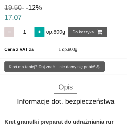
19.50
-12%
17.07
op.800g
Do koszyka
Cena z VAT za
1 op.800g
Ktoś ma taniej? Daj znać – nie damy się pobić! 💪
Opis
Informacje dot. bezpieczeństwa
Kret granulki preparat do udrażniania rur