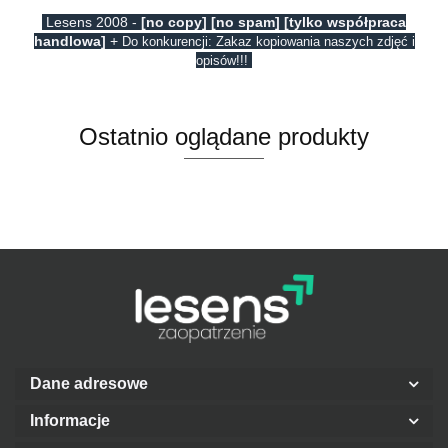
Lesens 2008 -
[no copy] [no spam] [tylko współpraca
handlowa]
+
Do konkurencji: Zakaz kopiowania naszych zdjęć i
opisów!!!
Ostatnio oglądane produkty
Dane adresowe
Informacje