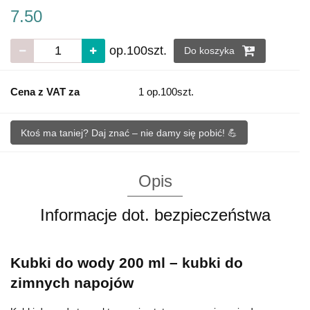
7.50
op.100szt.
Do koszyka
Cena z VAT za
1 op.100szt.
Ktoś ma taniej? Daj znać – nie damy się pobić! 💪
Opis
Informacje dot. bezpieczeństwa
Kubki do wody 200 ml – kubki do
zimnych napojów