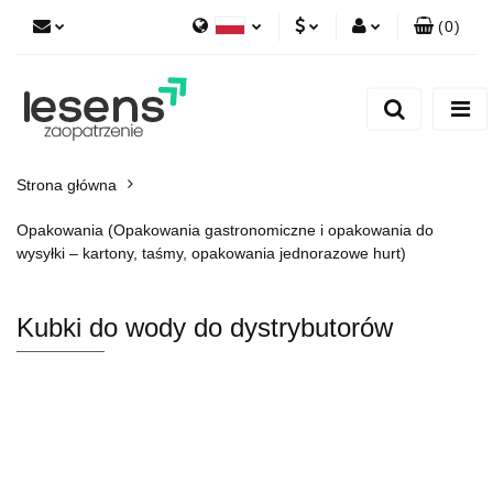
(
0
)
Polski
PLN
Zaloguj się
English
Zarejestruj się
EUR
Dodaj zgłoszenie
CZK
Strona główna
Opakowania (Opakowania gastronomiczne i opakowania do
wysyłki – kartony, taśmy, opakowania jednorazowe hurt)
Kubki do wody do dystrybutorów