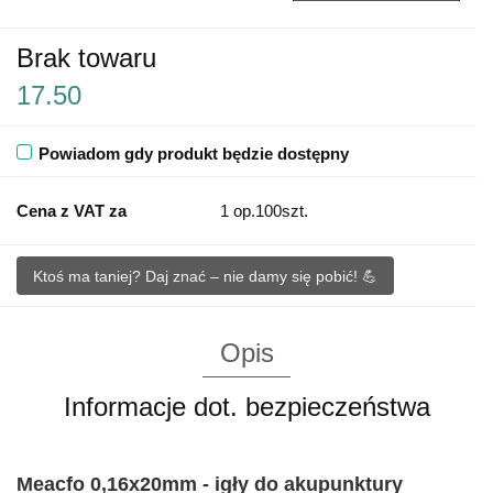
Brak towaru
17.50
Powiadom gdy produkt będzie dostępny
Cena z VAT za
1 op.100szt.
Ktoś ma taniej? Daj znać – nie damy się pobić! 💪
Opis
Informacje dot. bezpieczeństwa
Meacfo 0,16x20mm - igły do akupunktury