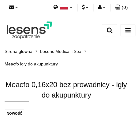
(
0
)
Polski
PLN
Zaloguj się
English
Zarejestruj się
EUR
Dodaj zgłoszenie
CZK
Strona główna
Lesens Medical i Spa
Meacfo igły do akupunktury
Meacfo 0,16x20 bez prowadnicy - igły
do akupunktury
NOWOŚĆ