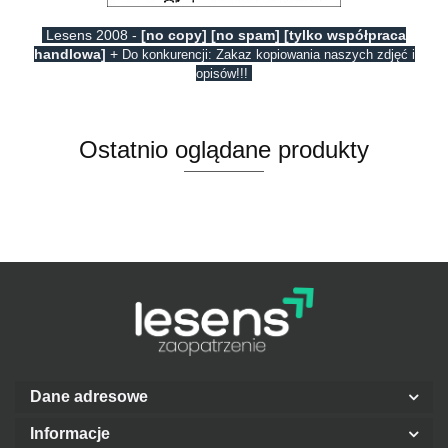
Lesens 2008 -
[no copy] [no spam] [tylko współpraca
handlowa]
+
Do konkurencji: Zakaz kopiowania naszych zdjęć i
opisów!!!
Ostatnio oglądane produkty
Dane adresowe
Informacje