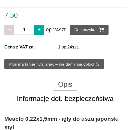
7.50
op.24szt.
Do koszyka
Cena z VAT za
1 op.24szt.
Ktoś ma taniej? Daj znać – nie damy się pobić! 💪
Opis
Informacje dot. bezpieczeństwa
Meacfo 0,22x1,5mm - igły do uszu japoński
styl