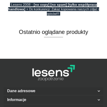
Lesens 2008 -
[no copy] [no spam] [tylko współpraca
handlowa]
+
Do konkurencji: Zakaz kopiowania naszych zdjęć i
opisów!!!
Ostatnio oglądane produkty
Dane adresowe
Informacje