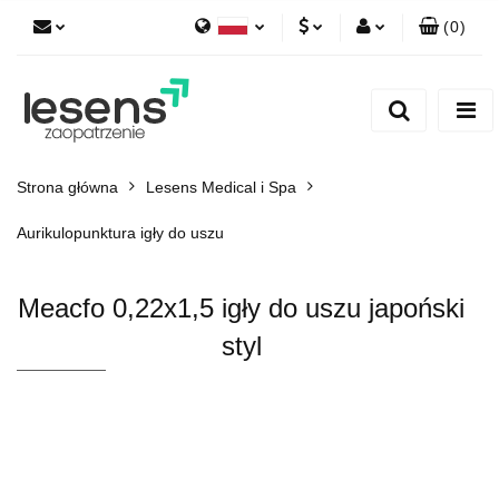
(
0
)
Polski
PLN
Zaloguj się
English
Zarejestruj się
EUR
Dodaj zgłoszenie
CZK
Strona główna
Lesens Medical i Spa
Aurikulopunktura igły do uszu
Meacfo 0,22x1,5 igły do uszu japoński
styl