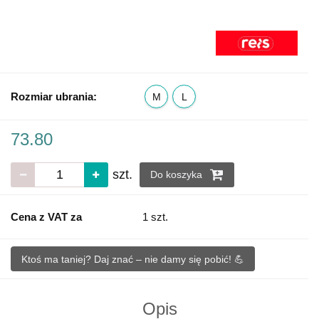
Rozmiar ubrania:
M
L
73.80
szt.
Do koszyka
Cena z VAT za
1 szt.
Ktoś ma taniej? Daj znać – nie damy się pobić! 💪
Opis