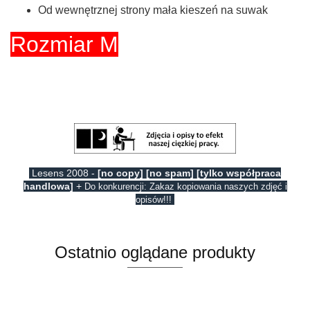
Od wewnętrznej strony mała kieszeń na suwak
Rozmiar M
Lesens 2008 -
[no copy] [no spam] [tylko współpraca
handlowa]
+
Do konkurencji: Zakaz kopiowania naszych zdjęć i
opisów!!!
Ostatnio oglądane produkty