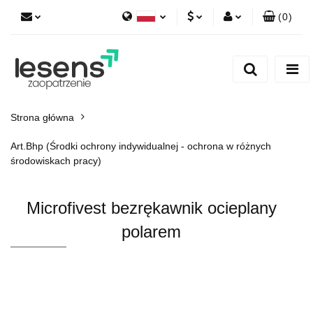
(
0
)
Polski
PLN
Zaloguj się
English
Zarejestruj się
EUR
Dodaj zgłoszenie
CZK
Strona główna
Art.Bhp (Środki ochrony indywidualnej - ochrona w różnych
środowiskach pracy)
Microfivest bezrękawnik ocieplany
polarem