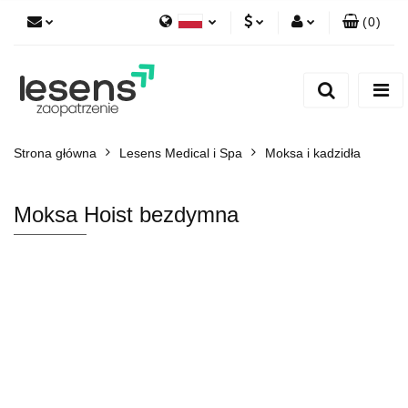
(
0
)
Polski
PLN
Zaloguj się
English
Zarejestruj się
EUR
Dodaj zgłoszenie
CZK
Strona główna
Lesens Medical i Spa
Moksa i kadzidła
Moksa Hoist bezdymna