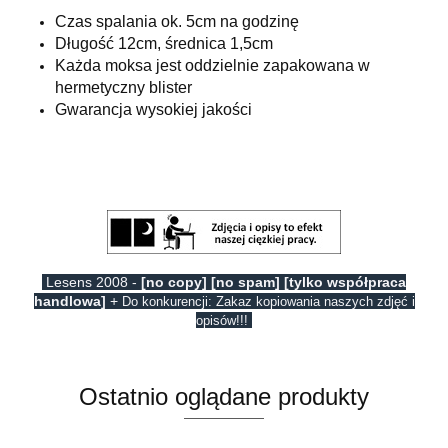
Czas spalania ok. 5cm na godzinę
Długość 12cm, średnica 1,5cm
Każda moksa jest oddzielnie zapakowana w
hermetyczny blister
Gwarancja wysokiej jakości
Lesens 2008 -
[no copy] [no spam] [tylko współpraca
handlowa]
+
Do konkurencji: Zakaz kopiowania naszych zdjęć i
opisów!!!
Ostatnio oglądane produkty