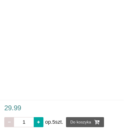
29.99
op.5szt.
Do koszyka