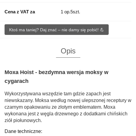
Cena z VAT za
1 op.5szt.
Ktoś ma taniej? Daj znać – nie damy się pobić! 💪
Opis
Moxa Hoist - bezdymna wersja moksy w
cygarach
Wykorzystywana wszędzie tam gdzie zapach jest
niewskazany. Moksa według nowej ulepszonej receptury w
czarnym opakowaniu ze złotym emblematem. Moxa
wykonana jest z węgla drzewnego z dodatkami chińskich
ziół piołunowych.
Dane techniczne: