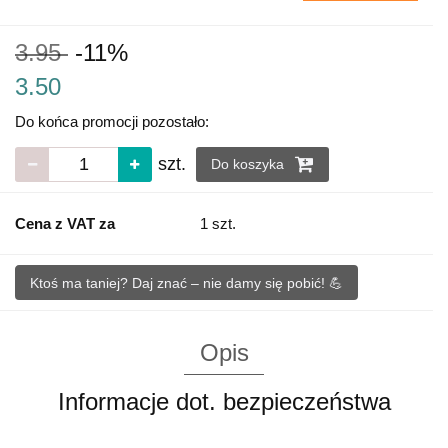
3.95
-11%
3.50
Do końca promocji pozostało:
szt.
Do koszyka
Cena z VAT za
1 szt.
Ktoś ma taniej? Daj znać – nie damy się pobić! 💪
Opis
Informacje dot. bezpieczeństwa