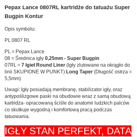
Pepax Lance 0807RL kartridże do tatuażu Super
Bugpin Kontur
Opis symbolu:
PL 0807 RL
PL = Pepax Lance
08 = Średnica igły
0,25mm - Super Bugpin
07RL =
7 Igieł Round Liner
(Igły zlutowane na okrągło do
linii SKUPIONE W PUNKT)
Long Taper
(Długość ostrza =
5,5mm)
Uwagi: Igły posiadają membranę, stabilizator igły, oraz
antypoślizgowe paski na obudowie wraz z samą obudową
kartridża- opracowaną ściśle do anatomii ludzkich palców
co skutkuje wygodną i komfortową pracą podczas
tatuowania.
IGŁY STAN PERFEKT,
DATA