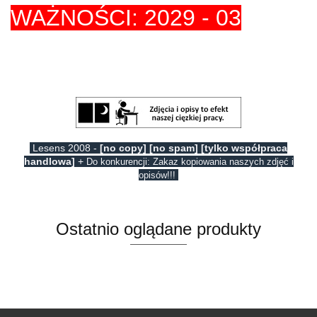
WAŻNOŚCI: 2029 - 03
Lesens 2008 -
[no copy] [no spam] [tylko współpraca
handlowa]
+
Do konkurencji: Zakaz kopiowania naszych zdjęć i
opisów!!!
Ostatnio oglądane produkty