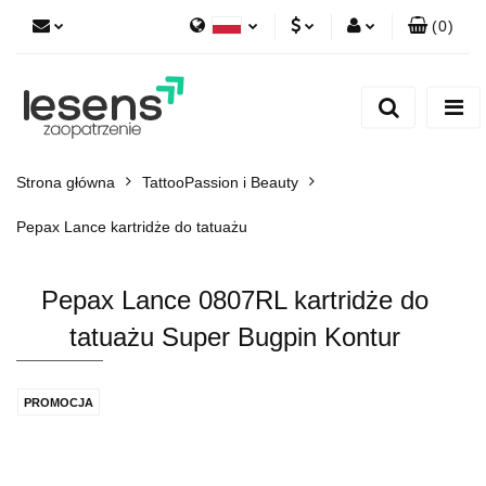
(
0
)
Polski
PLN
Zaloguj się
English
Zarejestruj się
EUR
Dodaj zgłoszenie
CZK
Strona główna
TattooPassion i Beauty
Pepax Lance kartridże do tatuażu
Pepax Lance 0807RL kartridże do
tatuażu Super Bugpin Kontur
PROMOCJA