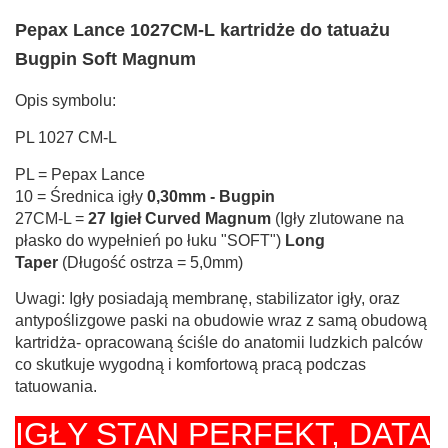
Pepax Lance 1027CM-L kartridże do tatuażu
Bugpin Soft Magnum
Opis symbolu:
PL 1027 CM-L
PL = Pepax Lance
10 = Średnica igły
0,30mm - Bugpin
27CM-L =
27 Igieł Curved Magnum
(Igły zlutowane na
płasko do wypełnień po łuku "SOFT")
Long
Taper
(Długość ostrza = 5,0mm)
Uwagi: Igły posiadają membranę, stabilizator igły, oraz
antypoślizgowe paski na obudowie wraz z samą obudową
kartridża- opracowaną ściśle do anatomii ludzkich palców
co skutkuje wygodną i komfortową pracą podczas
tatuowania.
IGŁY STAN PERFEKT,
DATA