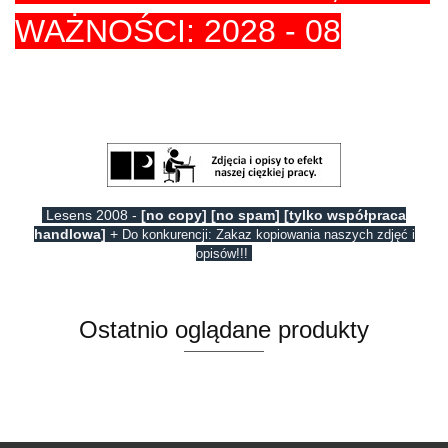
WAŻNOŚCI: 2028 - 08
Lesens 2008 -
[no copy] [no spam] [tylko współpraca
handlowa]
+
Do konkurencji: Zakaz kopiowania naszych zdjęć i
opisów!!!
Ostatnio oglądane produkty