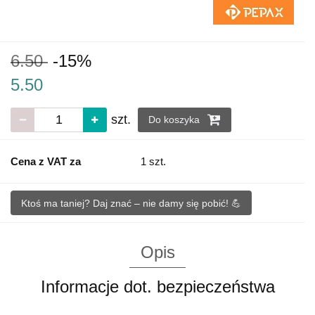
6.50
-15%
5.50
szt.
Do koszyka
Cena z VAT za
1 szt.
Ktoś ma taniej? Daj znać – nie damy się pobić! 💪
Opis
Informacje dot. bezpieczeństwa