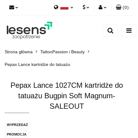
(
0
)
Polski
PLN
Zaloguj się
English
Zarejestruj się
EUR
Dodaj zgłoszenie
CZK
Strona główna
TattooPassion i Beauty
Pepax Lance kartridże do tatuażu
Pepax Lance 1027CM kartridże do
tatuażu Bugpin Soft Magnum-
SALEOUT
WYPRZEDAŻ
PROMOCJA