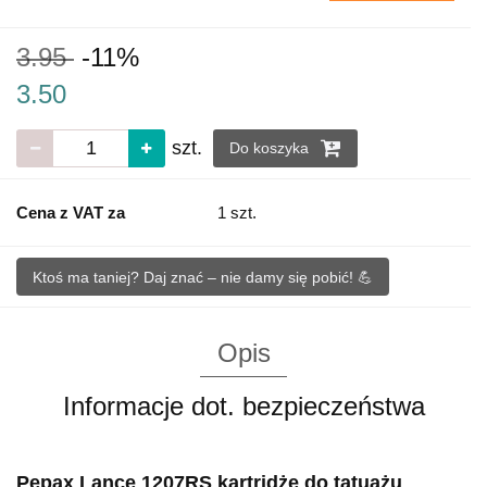
3.95
-11%
3.50
szt.
Do koszyka
Cena z VAT za
1 szt.
Ktoś ma taniej? Daj znać – nie damy się pobić! 💪
Opis
Informacje dot. bezpieczeństwa
Pepax Lance 1207RS kartridże do tatuażu