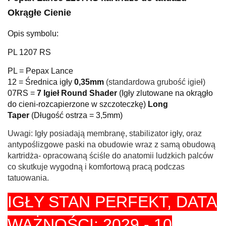
Okrągłe Cienie
Opis symbolu:
PL 1207 RS
PL = Pepax Lance
12 = Średnica igły
0,35mm
(standardowa grubość igieł)
07RS =
7 Igieł Round Shader
(
Igły zlutowane na okrągło
do cieni-rozcapierzone w szczoteczkę
)
Long
Taper
(Długość ostrza = 3,5mm)
Uwagi: Igły posiadają membranę, stabilizator igły, oraz
antypoślizgowe paski na obudowie wraz z samą obudową
kartridża- opracowaną ściśle do anatomii ludzkich palców
co skutkuje wygodną i komfortową pracą podczas
tatuowania.
IGŁY STAN PERFEKT,
DATA
WAŻNOŚCI: 2029 - 10