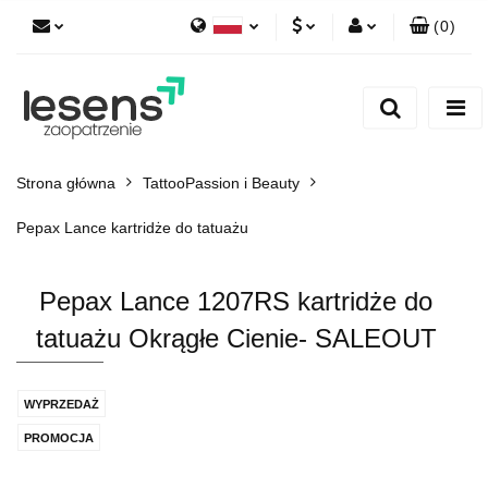
(
0
)
Polski
PLN
Zaloguj się
English
Zarejestruj się
EUR
Dodaj zgłoszenie
CZK
Strona główna
TattooPassion i Beauty
Pepax Lance kartridże do tatuażu
Pepax Lance 1207RS kartridże do
tatuażu Okrągłe Cienie- SALEOUT
WYPRZEDAŻ
PROMOCJA