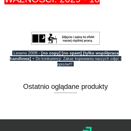
Lesens 2008 -
[no copy] [no spam] [tylko współpraca
handlowa]
+
Do konkurencji: Zakaz kopiowania naszych zdjęć i
opisów!!!
Ostatnio oglądane produkty