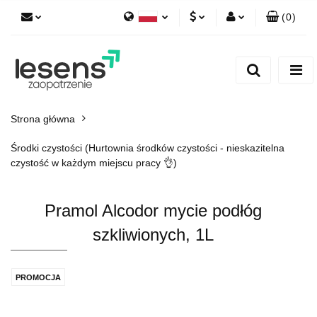
(
0
)
Polski
PLN
Zaloguj się
English
Zarejestruj się
EUR
Dodaj zgłoszenie
CZK
Strona główna
Środki czystości (Hurtownia środków czystości - nieskazitelna
czystość w każdym miejscu pracy 👌)
Pramol Alcodor mycie podłóg
szkliwionych, 1L
PROMOCJA