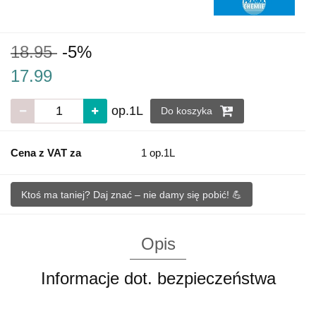
18.95
-5%
17.99
op.1L
Do koszyka
Cena z VAT za
1 op.1L
Ktoś ma taniej? Daj znać – nie damy się pobić! 💪
Opis
Informacje dot. bezpieczeństwa