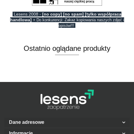
Lesens 2008 -
[no copy] [no spam] [tylko współpraca
handlowa]
+
Do konkurencji: Zakaz kopiowania naszych zdjęć i
opisów!!!
Ostatnio oglądane produkty
Dane adresowe
Informacje