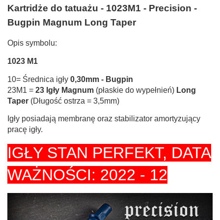
Kartridże do tatuażu - 1023M1 - Precision -
Bugpin Magnum Long Taper
Opis symbolu:
1023 M1
10= Średnica igły
0,30mm -
Bugpin
23M1 =
23 Igły Magnum
(płaskie do wypełnień)
Long
Taper
(Długość ostrza = 3,5mm)
Igły posiadają membranę oraz stabilizator amortyzujący
pracę igły.
IGŁY STAN PERFEKT, DATA
WAŻNOŚCI: 2022 - 12