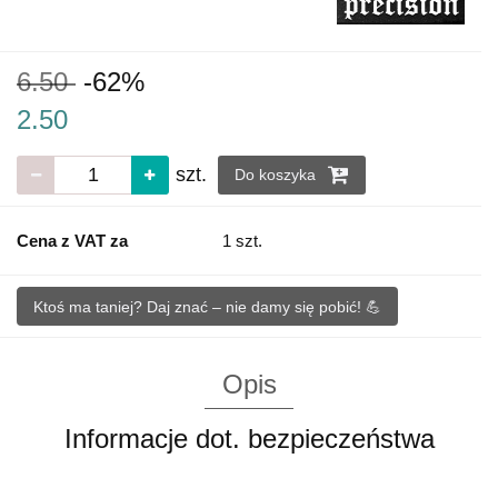
6.50
-62%
2.50
szt.
Do koszyka
Cena z VAT za
1 szt.
Ktoś ma taniej? Daj znać – nie damy się pobić! 💪
Opis
Informacje dot. bezpieczeństwa