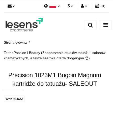
(
0
)
Polski
PLN
Zaloguj się
English
Zarejestruj się
EUR
Dodaj zgłoszenie
CZK
Strona główna
TattooPassion i Beauty (Zaopatrzenie studiów tatuażu i salonów
kosmetycznych, a także szeroka oferta drogeryjna 👌)
Precision 1023M1 Bugpin Magnum
kartridże do tatuażu- SALEOUT
WYPRZEDAŻ