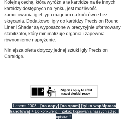
Kolejną cechą, która wyróżnia te kartridże na tle innych
kartridży dostępnych na rynku, jest możliwość
zamocowania igieł typu magnum na końcówce bez
skręcania. Dodatkowo, igły do ​​kartridży Precision Round
Liner i Shader są wyposażone w precyzyjnie uformowany
stabilizator, który minimalizuje drgania i zapewnia
równomierne naprężenie.
Niniejsza oferta dotyczy jednej sztuki igły Precision
Cartridge.
Lesens 2008 -
[no copy] [no spam] [tylko współpraca
handlowa]
+
Do konkurencji: Zakaz kopiowania naszych zdjęć i
opisów!!!