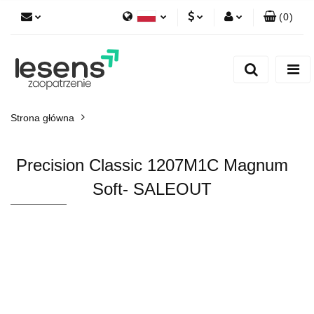
(
0
)
Polski
PLN
Zaloguj się
English
Zarejestruj się
EUR
Dodaj zgłoszenie
CZK
Strona główna
Precision Classic 1207M1C Magnum
Soft- SALEOUT