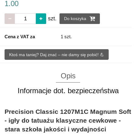
1.00
szt.
Do koszyka
Cena z VAT za
1 szt.
Ktoś ma taniej? Daj znać – nie damy się pobić! 💪
Opis
Informacje dot. bezpieczeństwa
Precision Classic 1207M1C Magnum Soft
- igły do tatuażu klasyczne cewkowe -
stara szkoła jakości i wydajności