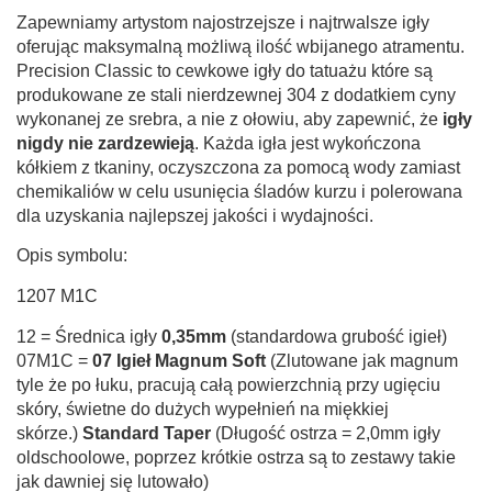
Zapewniamy artystom najostrzejsze i najtrwalsze igły
oferując maksymalną możliwą ilość wbijanego atramentu.
Precision Classic to cewkowe igły do ​​tatuażu które są
produkowane ze stali nierdzewnej 304 z dodatkiem cyny
wykonanej ze srebra, a nie z ołowiu, aby zapewnić, że
igły
nigdy nie zardzewieją
. Każda igła jest wykończona
kółkiem z tkaniny, oczyszczona za pomocą wody zamiast
chemikaliów w celu usunięcia śladów kurzu i polerowana
dla uzyskania najlepszej jakości i wydajności.
Opis symbolu:
1207 M1C
12 = Średnica igły
0,35mm
(standardowa grubość igieł)
07M1C =
07 Igieł Magnum Soft
(Zlutowane jak magnum
tyle że po łuku, pracują całą powierzchnią przy ugięciu
skóry, świetne do dużych wypełnień na miękkiej
skórze.)
Standard Taper
(Długość ostrza = 2,0mm igły
oldschoolowe, poprzez krótkie ostrza są to zestawy takie
jak dawniej się lutowało)