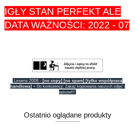
IGŁY STAN PERFEKT ALE
DATA WAŻNOŚCI: 2022 - 07
Lesens 2008 -
[no copy] [no spam] [tylko współpraca
handlowa]
+
Do konkurencji: Zakaz kopiowania naszych zdjęć i
opisów!!!
Ostatnio oglądane produkty