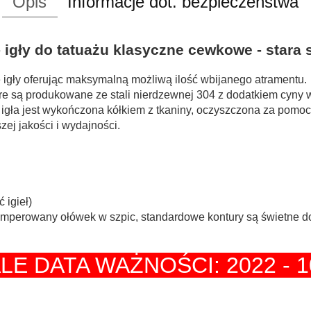
Opis
Informacje dot. bezpieczeństwa
 igły do tatuażu klasyczne cewkowe - stara 
e igły oferując maksymalną możliwą ilość wbijanego atramentu.
tóre są produkowane ze stali nierdzewnej 304 z dodatkiem cyny 
 igła jest wykończona kółkiem z tkaniny, oczyszczona za pomo
ej jakości i wydajności.
 igieł)
mperowany ołówek w szpic, standardowe kontury są świetne do 
LE DATA WAŻNOŚCI: 2022 - 1