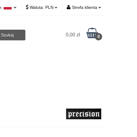
yk
Waluta:
PLN
Strefa klienta
 Biurowe
lski
PLN
Zaloguj się
lish
EUR
Zarejestruj się
0,00 zł
0
CZK
Dodaj zgłoszenie
Art.Agd
Art.Bhp
Opakowania