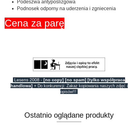
Podeszwa antypoślizgowa
Podnosek odporny na uderzenia i zgniecenia
Cena za parę
Lesens 2008 -
[no copy] [no spam] [tylko współpraca
handlowa]
+
Do konkurencji: Zakaz kopiowania naszych zdjęć i
opisów!!!
Ostatnio oglądane produkty