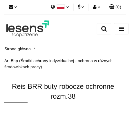
(
0
)
Polski
PLN
Zaloguj się
English
Zarejestruj się
EUR
Dodaj zgłoszenie
CZK
Strona główna
Art.Bhp (Środki ochrony indywidualnej - ochrona w różnych
środowiskach pracy)
Reis BRR buty robocze ochronne
rozm.38