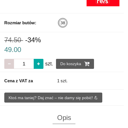
Rozmiar butów:
38
74.50
-34%
49.00
szt.
Do koszyka
Cena z VAT za
1 szt.
Ktoś ma taniej? Daj znać – nie damy się pobić! 💪
Opis