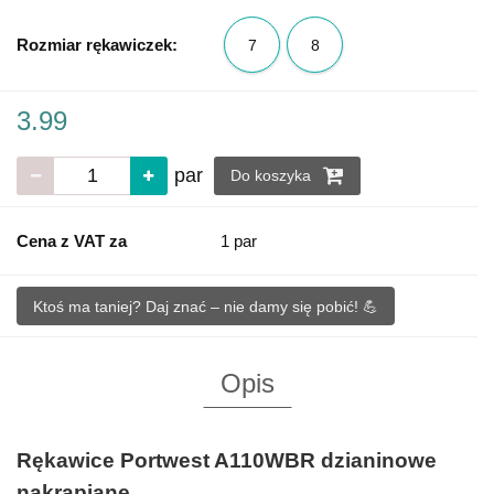
Rozmiar rękawiczek:
7
8
3.99
par
Do koszyka
Cena z VAT za
1 par
Ktoś ma taniej? Daj znać – nie damy się pobić! 💪
Opis
Rękawice Portwest A110WBR dzianinowe
nakrapiane