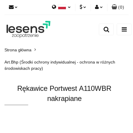
(
0
)
Polski
PLN
Zaloguj się
English
Zarejestruj się
EUR
Dodaj zgłoszenie
CZK
Strona główna
Art.Bhp (Środki ochrony indywidualnej - ochrona w różnych
środowiskach pracy)
Rękawice Portwest A110WBR
nakrapiane