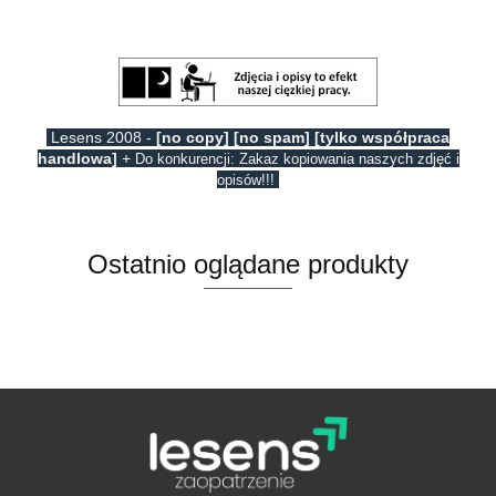
Lesens 2008 -
[no copy] [no spam] [tylko współpraca
handlowa]
+
Do konkurencji: Zakaz kopiowania naszych zdjęć i
opisów!!!
Ostatnio oglądane produkty