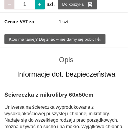
szt.
Do koszyka
Cena z VAT za
1 szt.
Ktoś ma taniej? Daj znać – nie damy się pobić! 💪
Opis
Informacje dot. bezpieczeństwa
Ściereczka z mikrofibry 60x50cm
Uniwersalna ściereczka wyprodukowana z
wysokojakościowej puszystej i chłonnej mikrofibry.
Nadaje się do wszelkiego rodzaju prac porządkowych,
można używać na sucho i na mokro. Wyjątkowo chłonna.