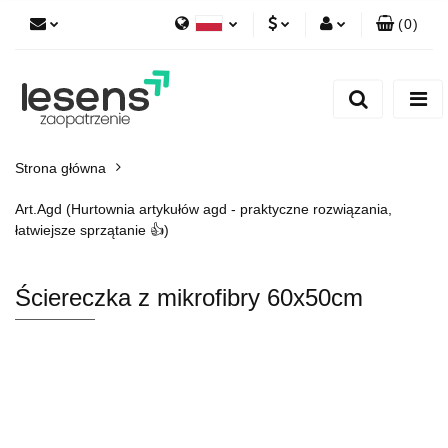
(
0
)
Polski
PLN
Zaloguj się
English
Zarejestruj się
EUR
Dodaj zgłoszenie
CZK
Strona główna
Art.Agd (Hurtownia artykułów agd - praktyczne rozwiązania,
łatwiejsze sprzątanie 👍)
Ściereczka z mikrofibry 60x50cm