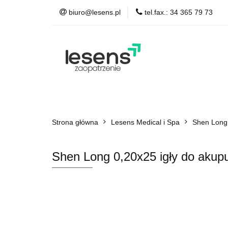
biuro@lesens.pl
tel.fax.: 34 365 79 73
TattooPassion & Be
Auto Detailing
A
TattooPassion & Beauty
Medical & Spa
Strona główna
Łożyska, smary
Lesens Medical i Spa
Shen Long 
Shen Long 0,20x25 igły do akup