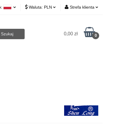
yk
Waluta:
PLN
Strefa klienta
 Biurowe
lski
PLN
Zaloguj się
lish
EUR
Zarejestruj się
0,00 zł
0
CZK
Dodaj zgłoszenie
Art.Agd
Art.Bhp
Opakowania