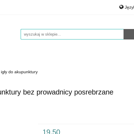
Jęz
auty
Medical & Spa
Środki czystości
Materiały
Po
rt.Agd
Art.Bhp
Opakowania
Łożyska, smary
Eng
Środki czystości
Materiały Biurowe
Auto Detailing
igły do akupunktury
unktury bez prowadnicy posrebrzane
19.50