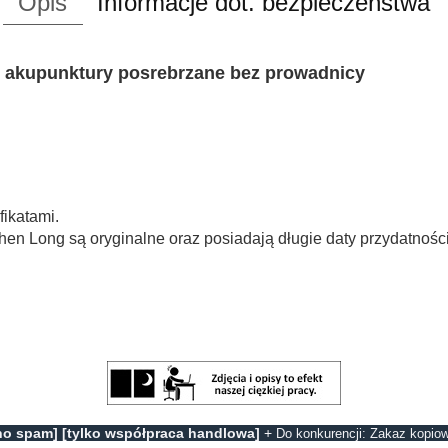
Opis
Informacje dot. bezpieczeństwa
o akupunktury posrebrzane bez prowadnicy
fikatami.
en Long są oryginalne oraz posiadają długie daty przydatności
no spam] [tylko współpraca handlowa]
+
Do konkurencji: Zakaz kopiow