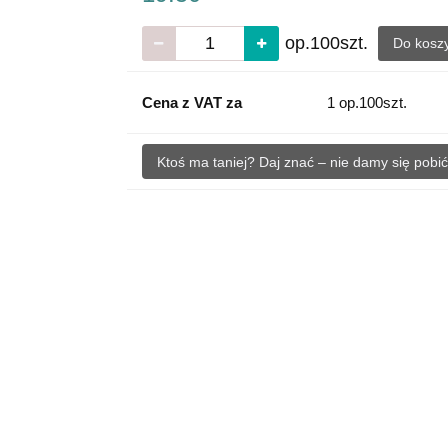
op.100szt.
Do kosz
Cena z VAT za
1 op.100szt.
Ktoś ma taniej? Daj znać – nie damy się pobić