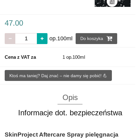
47.00
op.100ml
Do koszyka
Cena z VAT za
1 op.100ml
Ktoś ma taniej? Daj znać – nie damy się pobić! 💪
Opis
Informacje dot. bezpieczeństwa
SkinProject Aftercare Spray pielęgnacja