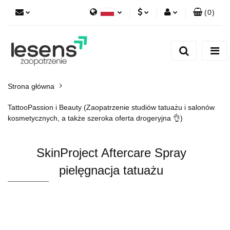
(
0
)
Polski
PLN
Zaloguj się
English
Zarejestruj się
EUR
Dodaj zgłoszenie
CZK
Strona główna
TattooPassion i Beauty (Zaopatrzenie studiów tatuażu i salonów
kosmetycznych, a także szeroka oferta drogeryjna 👌)
SkinProject Aftercare Spray
pielęgnacja tatuażu