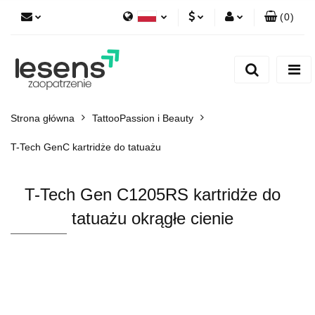
(
0
)
Polski
PLN
Zaloguj się
English
Zarejestruj się
EUR
Dodaj zgłoszenie
CZK
Strona główna
TattooPassion i Beauty
T-Tech GenC kartridże do tatuażu
T-Tech Gen C1205RS kartridże do
tatuażu okrągłe cienie