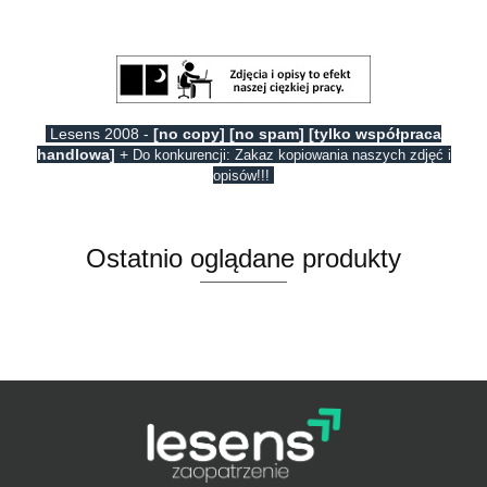
Lesens 2008 -
[no copy] [no spam] [tylko współpraca
handlowa]
+
Do konkurencji: Zakaz kopiowania naszych zdjęć i
opisów!!!
Ostatnio oglądane produkty