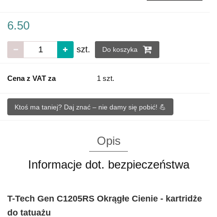
6.50
szt.
Do koszyka
Cena z VAT za
1 szt.
Ktoś ma taniej? Daj znać – nie damy się pobić! 💪
Opis
Informacje dot. bezpieczeństwa
T-Tech Gen C1205RS Okrągłe Cienie - kartridże
do tatuażu