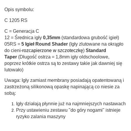
Opis symbolu:
C 1205 RS
C = Generacja C
12 = Średnica igły
0,35mm
(standardowa grubość igieł)
05RS =
5 Igieł Round Shader
(Igły zlutowane na okrągło
do cieni
-rozcapierzone w szczoteczkę
)
Standard
Taper
(Długość ostrza = 1,8mm igły oldschoolowe,
poprzez krótkie ostrza są to zestawy takie jak dawniej się
lutowało)
Uwaga: Igły zamiast membrany posiadają opatentowaną i
zastrzeżoną silikonową opaskę napinającą co niesie za
sobą:
Igły działają płynnie już na najmniejszych nastawach
Przy ustawieniu zestawu "do góry nogami" istnieje
ryzyko zalania maszyny