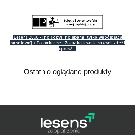
Lesens 2008 -
[no copy] [no spam] [tylko współpraca
handlowa]
+
Do konkurencji: Zakaz kopiowania naszych zdjęć i
opisów!!!
Ostatnio oglądane produkty