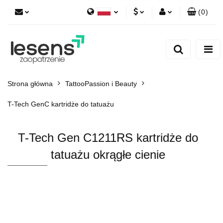
(
0
)
Polski
PLN
Zaloguj się
English
Zarejestruj się
EUR
Dodaj zgłoszenie
CZK
Strona główna
TattooPassion i Beauty
T-Tech GenC kartridże do tatuażu
T-Tech Gen C1211RS kartridże do
tatuażu okrągłe cienie