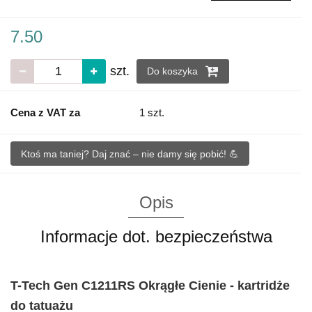
7.50
szt.
Do koszyka
Cena z VAT za
1 szt.
Ktoś ma taniej? Daj znać – nie damy się pobić! 💪
Opis
Informacje dot. bezpieczeństwa
T-Tech Gen C1211RS Okrągłe Cienie - kartridże
do tatuażu