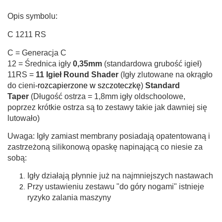
Opis symbolu:
C 1211 RS
C = Generacja C
12 = Średnica igły
0,35mm
(standardowa grubość igieł)
11RS =
11 Igieł Round Shader
(Igły zlutowane na okrągło
do cieni
-rozcapierzone w szczoteczkę
)
Standard
Taper
(Długość ostrza = 1,8mm igły oldschoolowe,
poprzez krótkie ostrza są to zestawy takie jak dawniej się
lutowało)
Uwaga: Igły zamiast membrany posiadają opatentowaną i
zastrzeżoną silikonową opaskę napinającą co niesie za
sobą:
Igły działają płynnie już na najmniejszych nastawach
Przy ustawieniu zestawu "do góry nogami" istnieje
ryzyko zalania maszyny