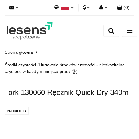
(
0
)
Polski
PLN
Zaloguj się
English
Zarejestruj się
EUR
Dodaj zgłoszenie
CZK
Strona główna
Środki czystości (Hurtownia środków czystości - nieskazitelna
czystość w każdym miejscu pracy 👌)
Tork 130060 Ręcznik Quick Dry 340m
PROMOCJA