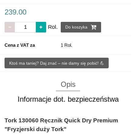
239.00
Rol.
Do koszyka
Cena z VAT za
1 Rol.
Ktoś ma taniej? Daj znać – nie damy się pobić! 💪
Opis
Informacje dot. bezpieczeństwa
Tork 130060 Ręcznik Quick Dry Premium
"Fryzjerski duży Tork"