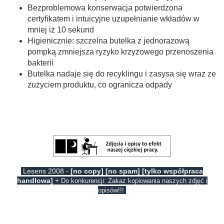
Bezproblemowa konserwacja potwierdzona
certyfikatem i intuicyjne uzupełnianie wkładów w
mniej iż 10 sekund
Higienicznie: szczelna butelka z jednorazową
pompką zmniejsza ryzyko krzyżowego przenoszenia
bakterii
Butelka nadaje się do recyklingu i zasysa się wraz ze
zużyciem produktu, co ogranicza odpady
Lesens 2008 -
[no copy] [no spam] [tylko współpraca
handlowa]
+
Do konkurencji: Zakaz kopiowania naszych zdjęć i
opisów!!!