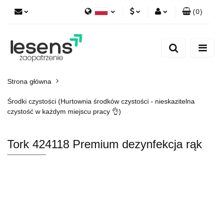
(
0
)
Polski
PLN
Zaloguj się
English
Zarejestruj się
EUR
Dodaj zgłoszenie
CZK
Strona główna
Środki czystości (Hurtownia środków czystości - nieskazitelna
czystość w każdym miejscu pracy 👌)
Tork 424118 Premium dezynfekcja rąk