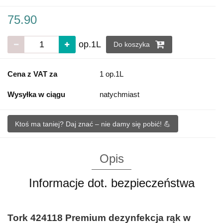
75.90
op.1L
Do koszyka
Cena z VAT za
1 op.1L
Wysyłka w ciągu
natychmiast
Ktoś ma taniej? Daj znać – nie damy się pobić! 💪
Opis
Informacje dot. bezpieczeństwa
Tork 424118 Premium dezynfekcja rąk w