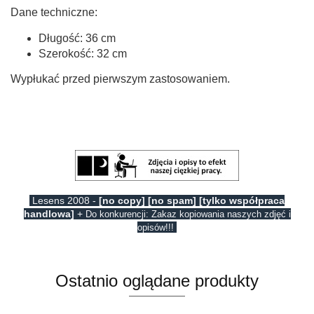
Dane techniczne:
Długość: 36 cm
Szerokość: 32 cm
Wypłukać przed pierwszym zastosowaniem.
Lesens 2008 -
[no copy] [no spam] [tylko współpraca
handlowa]
+
Do konkurencji: Zakaz kopiowania naszych zdjęć i
opisów!!!
Ostatnio oglądane produkty