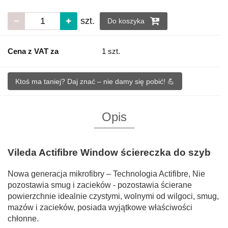
szt.
Do koszyka
Cena z VAT za
1 szt.
Ktoś ma taniej? Daj znać – nie damy się pobić! 💪
Opis
Vileda Actifibre Window ściereczka do szyb
Nowa generacja mikrofibry – Technologia Actifibre, Nie
pozostawia smug i zacieków - pozostawia ścierane
powierzchnie idealnie czystymi, wolnymi od wilgoci, smug,
mazów i zacieków, posiada wyjątkowe właściwości
chłonne.