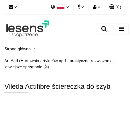
(
0
)
Polski
PLN
Zaloguj się
English
Zarejestruj się
EUR
Dodaj zgłoszenie
CZK
Strona główna
Art.Agd (Hurtownia artykułów agd - praktyczne rozwiązania,
łatwiejsze sprzątanie 👍)
Vileda Actifibre ściereczka do szyb