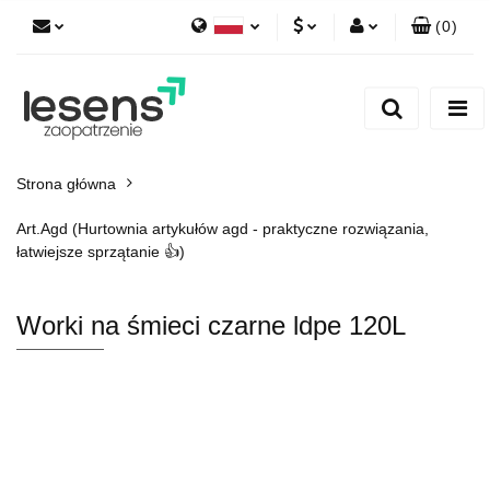
(
0
)
Polski
PLN
Zaloguj się
English
Zarejestruj się
EUR
Dodaj zgłoszenie
CZK
Strona główna
Art.Agd (Hurtownia artykułów agd - praktyczne rozwiązania,
łatwiejsze sprzątanie 👍)
Worki na śmieci czarne ldpe 120L