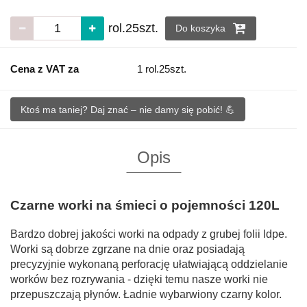
rol.25szt.
Do koszyka
Cena z VAT za
1 rol.25szt.
Ktoś ma taniej? Daj znać – nie damy się pobić! 💪
Opis
Czarne worki na śmieci o pojemności 120L
Bardzo dobrej jakości worki na odpady z grubej folii ldpe.
Worki są dobrze zgrzane na dnie oraz posiadają
precyzyjnie wykonaną perforację ułatwiającą oddzielanie
worków bez rozrywania - dzięki temu nasze worki nie
przepuszczają płynów. Ładnie wybarwiony czarny kolor.