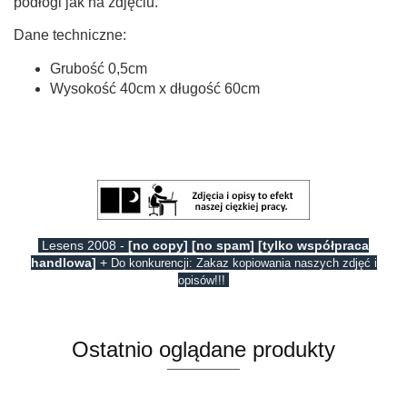
podłogi jak na zdjęciu.
Dane techniczne:
Grubość 0,5cm
Wysokość 40cm x długość 60cm
Lesens 2008 -
[no copy] [no spam] [tylko współpraca
handlowa]
+
Do konkurencji: Zakaz kopiowania naszych zdjęć i
opisów!!!
Ostatnio oglądane produkty