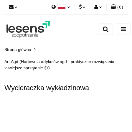
(
0
)
Polski
PLN
Zaloguj się
English
Zarejestruj się
EUR
Dodaj zgłoszenie
CZK
Strona główna
Art.Agd (Hurtownia artykułów agd - praktyczne rozwiązania,
łatwiejsze sprzątanie 👍)
Wycieraczka wykładzinowa