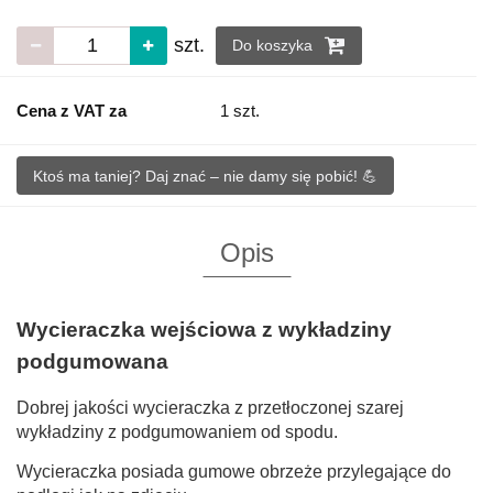
szt.
Do koszyka
Cena z VAT za
1 szt.
Ktoś ma taniej? Daj znać – nie damy się pobić! 💪
Opis
Wycieraczka wejściowa z wykładziny
podgumowana
Dobrej jakości wycieraczka z przetłoczonej szarej
wykładziny z podgumowaniem od spodu.
Wycieraczka posiada gumowe obrzeże przylegające do